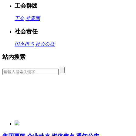
工会群团
工会
共青团
社会责任
国企担当
社会公益
站内搜索