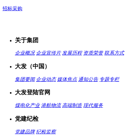
招标采购
关于集团
企业概况
企业宣传片
发展历程
资质荣誉
联系方式
大发（中国）
集团要闻
企业动态
媒体焦点
通知公告
专题专栏
大发登陆官网
煤电化产业
港航物流
高端制造
现代服务
党建纪检
党建品牌
纪检监察