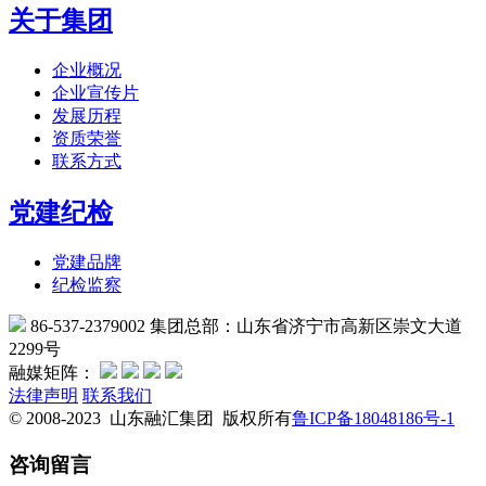
关于集团
企业概况
企业宣传片
发展历程
资质荣誉
联系方式
党建纪检
党建品牌
纪检监察
86-537-2379002
集团总部：山东省济宁市高新区崇文大道
2299号
融媒矩阵：
法律声明
联系我们
© 2008-2023 山东融汇集团 版权所有
鲁ICP备18048186号-1
咨询留言