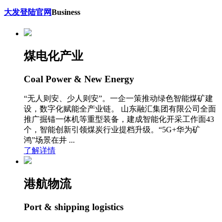
大发登陆官网
Business
煤电化产业
Coal Power & New Energy
“无人则安、少人则安”。一企一策推动绿色智能煤矿建
设，数字化赋能全产业链。 山东融汇集团有限公司全面
推广掘锚一体机等重型装备，建成智能化开采工作面43
个，智能创新引领煤炭行业提档升级。“5G+华为矿
鸿”场景在井 ...
了解详情
港航物流
Port & shipping logistics