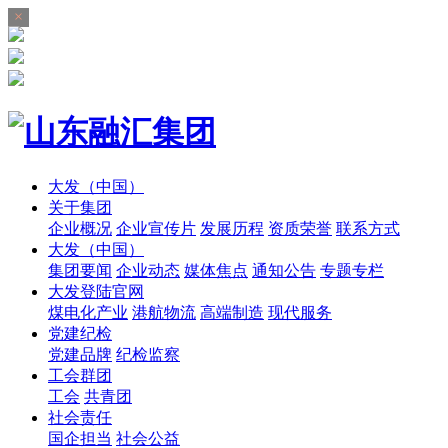
×
大发（中国）
关于集团
企业概况
企业宣传片
发展历程
资质荣誉
联系方式
大发（中国）
集团要闻
企业动态
媒体焦点
通知公告
专题专栏
大发登陆官网
煤电化产业
港航物流
高端制造
现代服务
党建纪检
党建品牌
纪检监察
工会群团
工会
共青团
社会责任
国企担当
社会公益