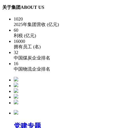
关于集团
ABOUT US
1020
2025年集团营收 (亿元)
60
利税 (亿元)
16000
拥有员工 (名)
32
中国煤炭企业排名
16
中国物流企业排名
党建专题