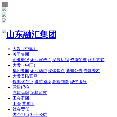
×
大发（中国）
关于集团
企业概况
企业宣传片
发展历程
资质荣誉
联系方式
大发（中国）
集团要闻
企业动态
媒体焦点
通知公告
专题专栏
大发登陆官网
煤电化产业
港航物流
高端制造
现代服务
党建纪检
党建品牌
纪检监察
工会群团
工会
共青团
社会责任
国企担当
社会公益