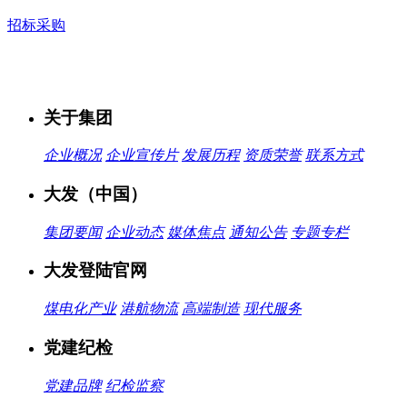
招标采购
关于集团
企业概况
企业宣传片
发展历程
资质荣誉
联系方式
大发（中国）
集团要闻
企业动态
媒体焦点
通知公告
专题专栏
大发登陆官网
煤电化产业
港航物流
高端制造
现代服务
党建纪检
党建品牌
纪检监察