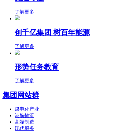
了解更多
创千亿集团 树百年能源
了解更多
形势任务教育
了解更多
集团网站群
煤电化产业
港航物流
高端制造
现代服务