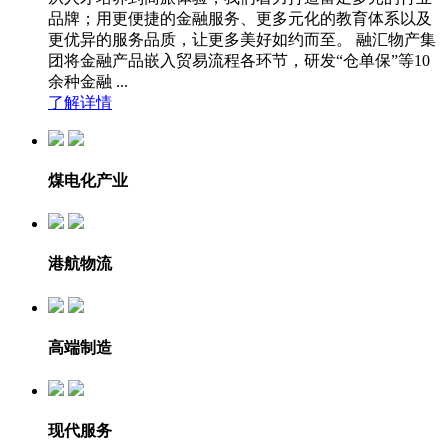
品牌；用更便捷的金融服务、更多元化的教育体系以及
更优异的服务品质，让更多美好如约而至。 融汇物产集
团将金融产品嵌入贸易流程各环节，研发“仓单保”等10
余种金融 ...
了解详情
煤电化产业
港航物流
高端制造
现代服务