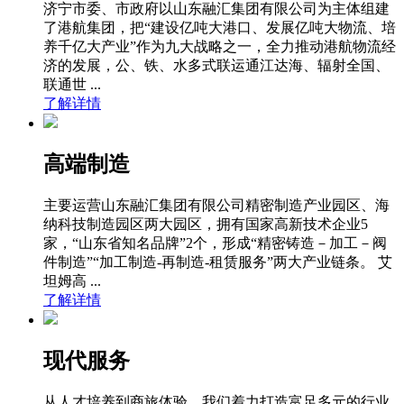
济宁市委、市政府以山东融汇集团有限公司为主体组建
了港航集团，把“建设亿吨大港口、发展亿吨大物流、培
养千亿大产业”作为九大战略之一，全力推动港航物流经
济的发展，公、铁、水多式联运通江达海、辐射全国、
联通世 ...
了解详情
高端制造
主要运营山东融汇集团有限公司精密制造产业园区、海
纳科技制造园区两大园区，拥有国家高新技术企业5
家，“山东省知名品牌”2个，形成“精密铸造－加工－阀
件制造”“加工制造-再制造-租赁服务”两大产业链条。 艾
坦姆高 ...
了解详情
现代服务
从人才培养到商旅体验，我们着力打造富足多元的行业