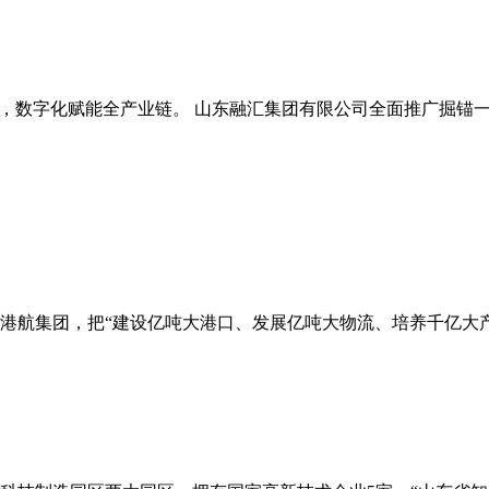
设，数字化赋能全产业链。 山东融汇集团有限公司全面推广掘锚
港航集团，把“建设亿吨大港口、发展亿吨大物流、培养千亿大