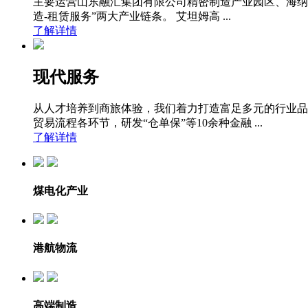
主要运营山东融汇集团有限公司精密制造产业园区、海纳科
造-租赁服务”两大产业链条。 艾坦姆高 ...
了解详情
现代服务
从人才培养到商旅体验，我们着力打造富足多元的行业品
贸易流程各环节，研发“仓单保”等10余种金融 ...
了解详情
煤电化产业
港航物流
高端制造