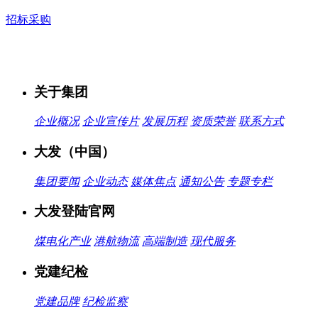
招标采购
关于集团
企业概况
企业宣传片
发展历程
资质荣誉
联系方式
大发（中国）
集团要闻
企业动态
媒体焦点
通知公告
专题专栏
大发登陆官网
煤电化产业
港航物流
高端制造
现代服务
党建纪检
党建品牌
纪检监察