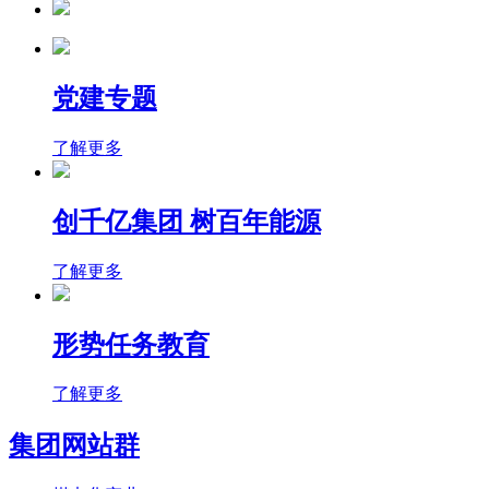
党建专题
了解更多
创千亿集团 树百年能源
了解更多
形势任务教育
了解更多
集团网站群