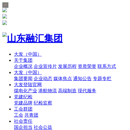
×
大发（中国）
关于集团
企业概况
企业宣传片
发展历程
资质荣誉
联系方式
大发（中国）
集团要闻
企业动态
媒体焦点
通知公告
专题专栏
大发登陆官网
煤电化产业
港航物流
高端制造
现代服务
党建纪检
党建品牌
纪检监察
工会群团
工会
共青团
社会责任
国企担当
社会公益