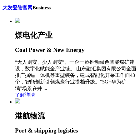
大发登陆官网
Business
煤电化产业
Coal Power & New Energy
“无人则安、少人则安”。一企一策推动绿色智能煤矿建
设，数字化赋能全产业链。 山东融汇集团有限公司全面
推广掘锚一体机等重型装备，建成智能化开采工作面43
个，智能创新引领煤炭行业提档升级。“5G+华为矿
鸿”场景在井 ...
了解详情
港航物流
Port & shipping logistics