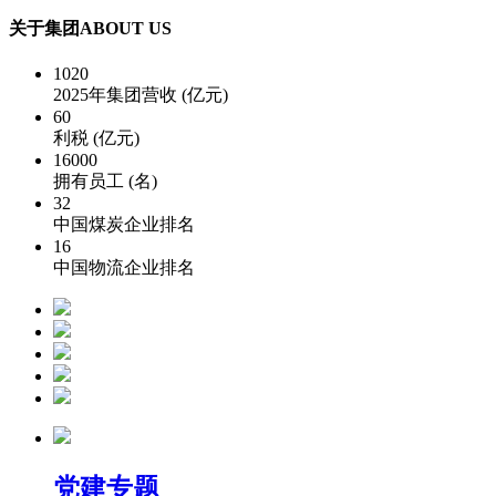
关于集团
ABOUT US
1020
2025年集团营收 (亿元)
60
利税 (亿元)
16000
拥有员工 (名)
32
中国煤炭企业排名
16
中国物流企业排名
党建专题