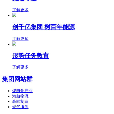
了解更多
创千亿集团 树百年能源
了解更多
形势任务教育
了解更多
集团网站群
煤电化产业
港航物流
高端制造
现代服务