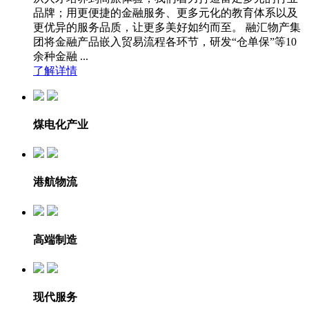
品牌；用更便捷的金融服务、更多元化的教育体系以及
更优异的服务品质，让更多美好如约而至。 融汇物产集
团将金融产品嵌入贸易流程各环节，研发“仓单保”等10
余种金融 ...
了解详情
煤电化产业
港航物流
高端制造
现代服务