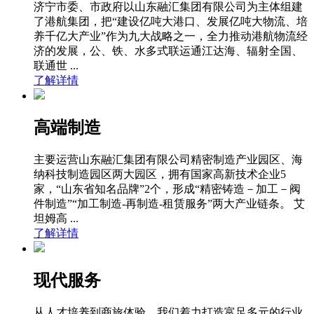
济宁市委、市政府以山东融汇集团有限公司为主体组建
了港航集团，把“建设亿吨大港口、发展亿吨大物流、培
养千亿大产业”作为九大战略之一，全力推动港航物流经
济的发展，公、铁、水多式联运通江达海、辐射全国、
联通世 ...
了解详情
高端制造
主要运营山东融汇集团有限公司精密制造产业园区、海
纳科技制造园区两大园区，拥有国家高新技术企业5
家，“山东省知名品牌”2个，形成“精密铸造－加工－阀
件制造”“加工制造-再制造-租赁服务”两大产业链条。 艾
坦姆高 ...
了解详情
现代服务
从人才培养到商旅体验，我们着力打造富足多元的行业