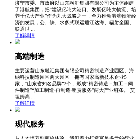
济宁市委、市政府以山东融汇集团有限公司为主体组建
了港航集团，把“建设亿吨大港口、发展亿吨大物流、培
养千亿大产业”作为九大战略之一，全力推动港航物流经
济的发展，公、铁、水多式联运通江达海、辐射全国、
联通世 ...
了解详情
高端制造
主要运营山东融汇集团有限公司精密制造产业园区、海
纳科技制造园区两大园区，拥有国家高新技术企业5
家，“山东省知名品牌”2个，形成“精密铸造－加工－阀
件制造”“加工制造-再制造-租赁服务”两大产业链条。 艾
坦姆高 ...
了解详情
现代服务
从人才培养到商旅体验，我们着力打造富足多元的行业