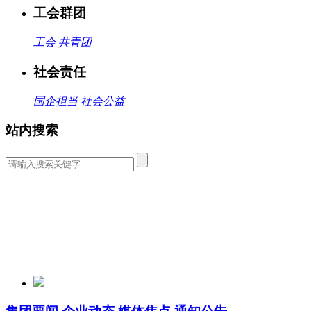
工会群团
工会
共青团
社会责任
国企担当
社会公益
站内搜索