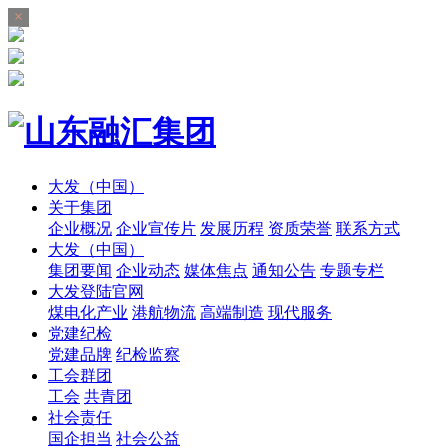
×
大发（中国）
关于集团
企业概况
企业宣传片
发展历程
资质荣誉
联系方式
大发（中国）
集团要闻
企业动态
媒体焦点
通知公告
专题专栏
大发登陆官网
煤电化产业
港航物流
高端制造
现代服务
党建纪检
党建品牌
纪检监察
工会群团
工会
共青团
社会责任
国企担当
社会公益