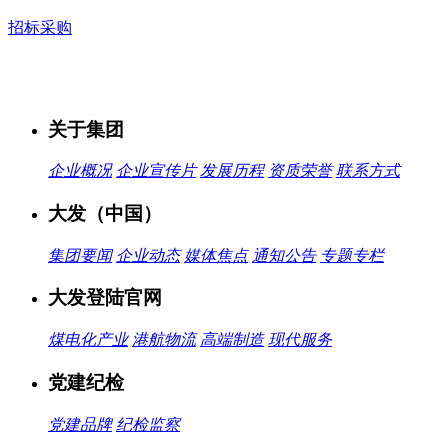
招标采购
关于集团
企业概况
企业宣传片
发展历程
资质荣誉
联系方式
大发（中国）
集团要闻
企业动态
媒体焦点
通知公告
专题专栏
大发登陆官网
煤电化产业
港航物流
高端制造
现代服务
党建纪检
党建品牌
纪检监察