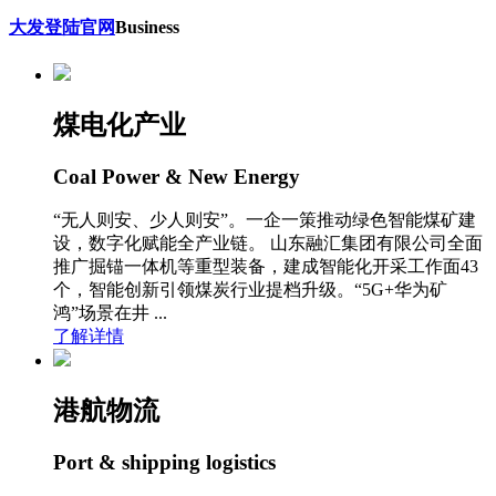
大发登陆官网
Business
煤电化产业
Coal Power & New Energy
“无人则安、少人则安”。一企一策推动绿色智能煤矿建
设，数字化赋能全产业链。 山东融汇集团有限公司全面
推广掘锚一体机等重型装备，建成智能化开采工作面43
个，智能创新引领煤炭行业提档升级。“5G+华为矿
鸿”场景在井 ...
了解详情
港航物流
Port & shipping logistics